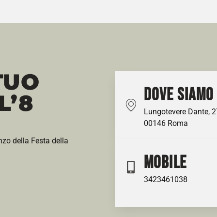
TUO
DOVE SIAMO
L’8
Lungotevere Dante, 2
00146 Roma
anzo della Festa della
MOBILE
3423461038