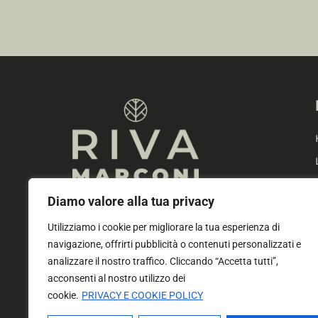
Diamo valore alla tua privacy
Nel cuore di Roma Eur, una location dove
eleganza e innovazione si incontrano per
Utilizziamo i cookie per migliorare la tua esperienza di
dare vita ad eventi e momenti unici
navigazione, offrirti pubblicità o contenuti personalizzati e
analizzare il nostro traffico. Cliccando “Accetta tutti”,
acconsenti al nostro utilizzo dei
cookie.
PRIVACY E COOKIE POLICY