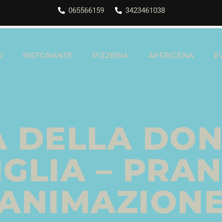
065566159
3423461038
U
RISTORANTE
PIZZERIA
APERICENA
E
A DELLA DON
GLIA – PRA
ANIMAZION