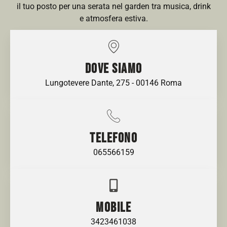
il tuo posto per una serata nel garden tra musica, drink
e atmosfera estiva.
DOVE SIAMO
Lungotevere Dante, 275 - 00146 Roma
TELEFONO
065566159
MOBILE
3423461038