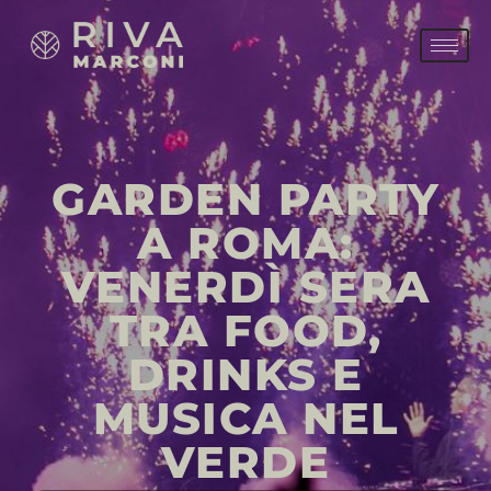
GARDEN PARTY
A ROMA:
VENERDÌ SERA
TRA FOOD,
DRINKS E
MUSICA NEL
VERDE